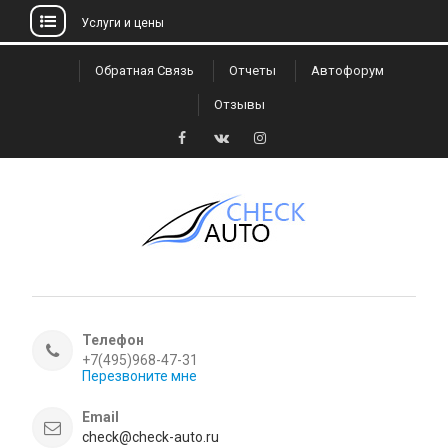
Услуги и цены
Skip
Обратная Связь
Отчеты
Автофорум
to
Отзывы
content
Facebook
VK
Instagram
Телефон
+7(495)968-47-31
Перезвоните мне
Email
check@check-auto.ru