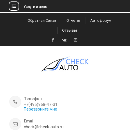
Услуги и цены
Skip
Обратная Связь
Отчеты
Автофорум
to
Отзывы
content
Facebook
VK
Instagram
Телефон
+7(495)968-47-31
Перезвоните мне
Email
check@check-auto.ru