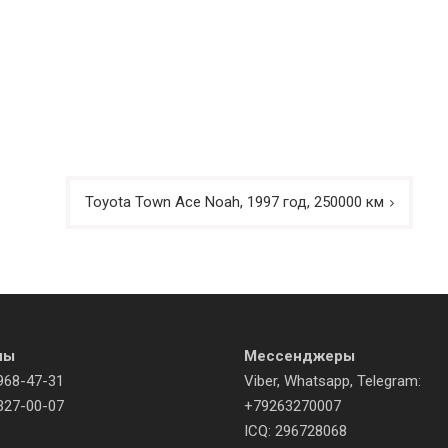
Toyota Town Ace Noah, 1997 год, 250000 км
ны
Мессенджеры
968-47-31
Viber, Whatsapp, Telegram:
327-00-07
+79263270007
ICQ: 296728068