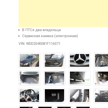
В ПТСе два владельца
Сервисная книжка (электронная)
VIN: WDD2040081F116071