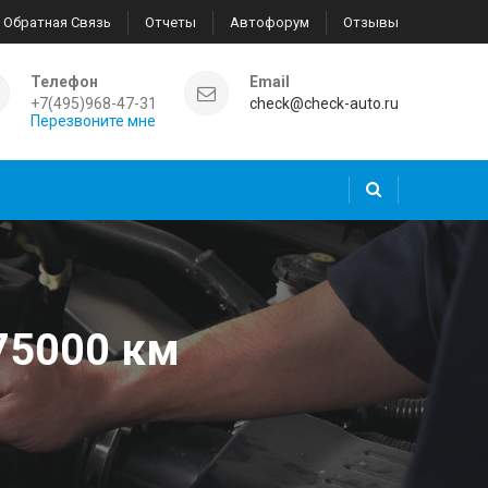
Обратная Связь
Отчеты
Автофорум
Отзывы
Телефон
Email
+7(495)968-47-31
check@check-auto.ru
Перезвоните мне
75000 км