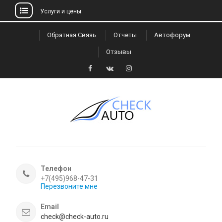
Услуги и цены
Skip
Обратная Связь
Отчеты
Автофорум
to
Отзывы
content
Facebook
VK
Instagram
Телефон
+7(495)968-47-31
Перезвоните мне
Email
check@check-auto.ru